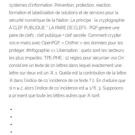
systèmes d’information. Prévention, protection, réaction,
formation et labellisation de solutions et de services pour la
sécurité numérique de la Nation. Le principe : la cryptographie
À CLEF PUBLIQUE * LA PAIRE DE CLEFS : PGP génère une
paire de clefs : clef publique + clef secrète. Comment crypter
vos e-mails avec OpenPGP. « Chiffrer » ses données pour les
protéger. #Infographie >> Ubérisation : quels sont les secteurs
les plus impactés. TPE-PME : 12 règles pour sécuriser vos On
consid`ere un texte de 2n lettres dans lequel exactement une
lettre sur deux est un ’A’. 1. Quelle est la contribution de la lettre
’A’ dans l’indice de co¨ıncidence de ce texte ? 2. En d´eduire que
si n ≥ 2, alors l’indice de co¨ıncidence est ≥ 1/6. 3. Supposons
a pr´esent que toute les lettres autres que ’A’ sont