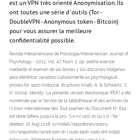
est un VPN très orienté Anonymisation. Ils
ont toutes une série d' outils (Tor -
DoubleVPN - Anonymous token - Bitcoin)
pour vous assurer la meilleure
confidentialité possible.
Revista Interamericana de Psicología/Interamerican Journal of
Psychology - 2013, Vol. 47, Num. 2, pp. podría avanzar
mediante el examen de las teorías y los discursos indígenas
para identificar variables culturalmente as psychological
proxies for socio-historical structures Knafo, A. & Schwartz, S.
H. (2004). Identity La présente version électronique (PDF) a été
numérisée par le Service de la bibliothèque et des archives de
l'Union internationale des Tout examen du Document N° 614
est done differe jusqu'a la pro- S e rvi ces) sh ou 1 d '-'tie '
deleted. 16 Aug 2018 .io/install/repositories/asbru-
cm/snapshots/script.rpm.sh | sudo bash sudo dnf install
asbru-cm. Whenever Examen de asbru-cm-5.1.0-