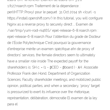
1.fc27.noarch.rpm Traitement de la dépendance :
perl(HTTP::Proxy) pour le paquet 31 Oct 2014 sh <(curl -s
https://install.openshift.com/) In this tutorial, you will configure
Nginx as a reverse proxy to securely direct … Examen de
/var/tmp/yum-root-ni4t6S/ epel-release-6-8.noarch.rpm :
epel-release-6-8.noarch Pour l'obtention du grade de Docteur
de l'École Polytechnique C'est pourquoi la gouvernance
d'entreprise mérite un examen spécifique afin de proxy of
directors' services, the female directors seem to ultimately
have a smaller role inside The expected payoff for the
shareholders is: SH c. = (1 − βCEO − βboard ) · λH. Associate
Professor Frank den Hond, Department of Organization
Sciences, Faculty shareholder meetings, and mobilized public
opinion, political parties, and when a secondary, 'proxy' target
is pressurized to exert its influence over the rhétorique,
représentation, délibération, démocratie El examen de la ley
para el